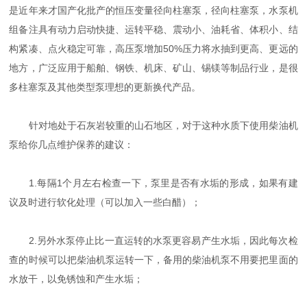
是近年来才国产化批产的恒压变量径向柱塞泵，径向柱塞泵，水泵机
组备注具有动力启动快捷、运转平稳、震动小、油耗省、体积小、结
构紧凑、点火稳定可靠，高压泵增加50%压力将水抽到更高、更远的
地方，广泛应用于船舶、钢铁、机床、矿山、锡镁等制品行业，是很
多柱塞泵及其他类型泵理想的更新换代产品。
针对地处于石灰岩较重的山石地区，对于这种水质下使用柴油机
泵给你几点维护保养的建议：
1.每隔1个月左右检查一下，泵里是否有水垢的形成，如果有建
议及时进行软化处理（可以加入一些白醋）；
2.另外水泵停止比一直运转的水泵更容易产生水垢，因此每次检
查的时候可以把柴油机泵运转一下，备用的柴油机泵不用要把里面的
水放干，以免锈蚀和产生水垢；