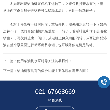
3.如果出现柴油机泵停机不运转了，立即停机打开水泵的上盖，
从上向下倒白醋进去这样可以稀释水垢），再用手转动转子；
4.对于停泵有一段时间后，重新开机，需先用水运转一下（如果
运转不了，需打开柴油机泵泵盖盘一下转子，看看叶轮和转子是否被
锈住），再关掉进出口阀门，从电机上倒入白醋闷转，从而让白醋溶
液在整个泵里面进行循环稀释水垢，也可以降低电机是能耗。
上一篇：
使用柴油机水泵时需关注其易损件！
下一篇：
柴油机泵具有的保护功能主要体现在哪些方面？
021-67668669
销售热线