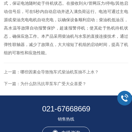
式，保证电池随时处于待机状态。在接收到火/管网压力/停电/其他启
动信号后，可在5秒内自动启动并进入满负荷运行。电池可通过主电
源或柴油充电电机自动充电，以确保设备顺利启动；柴油机低油压，
高水温等故障自动报警保护，超速报警停机；使其处于热机待机状
态，确保应急工作。本产品采用柴油机与水泵的直接连接技术，通过
弹性联轴器，减少了故障点，大大缩短了机组的启动时间，提高了机
组的可靠性和应急性能。
上一篇：
哪些因素会导致拖车式柴油机泵抽不上水？
下一篇：
为什么防汛抗旱泵车广受大众喜爱？
021-67668669
销售热线