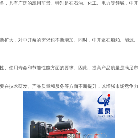
，具有广泛的应用前景。特别是在石油、化工、电力等领域，中开
扩大，对中开泵的需求也不断增加。同时，中开泵在船舶、能源、
、使用寿命和节能性能方面的要求。因此，提高产品质量是满足市
在技术研发、产品质量和服务等方面不断提升，以增强市场竞争