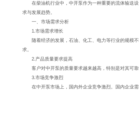
在柴油机行业中，中开泵作为一种重要的流体输送设备
求与发展趋势。
一、市场需求分析
1.市场需求增长
随着经济的发展，石油、化工、电力等行业的规模不断
求。
2.产品质量要求提高
客户对中开泵的质量要求越来越高，特别是对其可靠性
3.市场竞争激烈
在中开泵市场上，国内外企业竞争激烈。国内企业需要