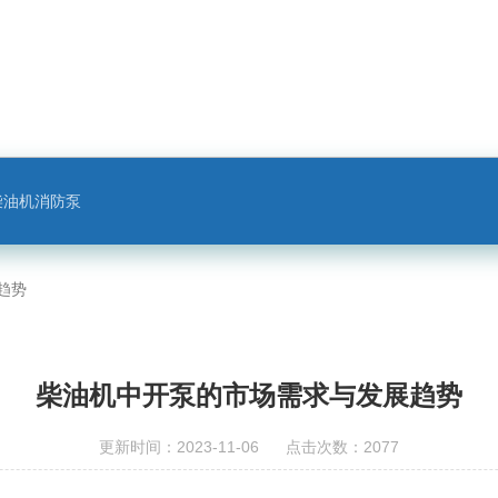
柴油机消防泵
趋势
柴油机中开泵的市场需求与发展趋势
更新时间：2023-11-06 点击次数：2077