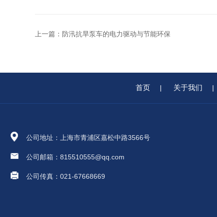
上一篇：
防汛抗旱泵车的电力驱动与节能环保
首页
关于我们
|
|
公司地址：上海市青浦区嘉松中路3566号
公司邮箱：815510555@qq.com
公司传真：021-67668669