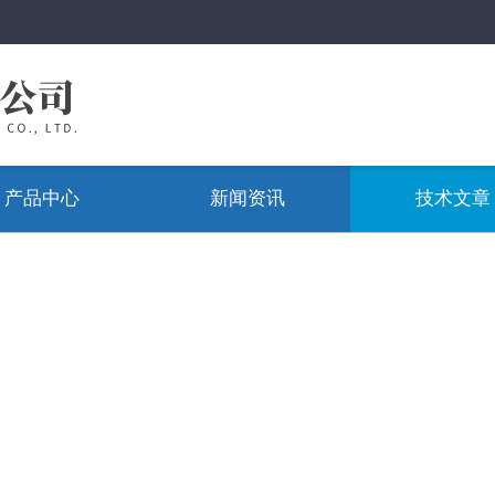
产品中心
新闻资讯
技术文章