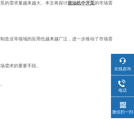
泵的需求量越来越大。本文将探讨
柴油机中开泵
的市场需
制造业等领域的应用也越来越广泛，进一步推动了市场需
场需求的重要手段。
在线咨询
力。
电话
微信扫一扫