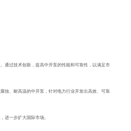
。通过技术创新，提高中开泵的性能和可靠性，以满足市
腐蚀、耐高温的中开泵，针对电力行业开发出高效、可靠
式，进一步扩大国际市场。