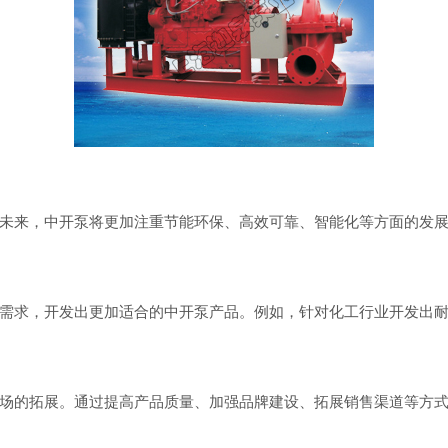
来，中开泵将更加注重节能环保、高效可靠、智能化等方面的发展
求，开发出更加适合的中开泵产品。例如，针对化工行业开发出耐
场的拓展。通过提高产品质量、加强品牌建设、拓展销售渠道等方