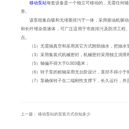
移动泵站
每套设备是一个独立可移动的，无需任何辅
养。
该泵组集自吸和无堵塞排污于一体，采用柴油机驱动轴
和长纤维杂质液体，可广泛适用于市政排污及防涝工程
点。
（1）无需抽真空和采用其它方式附助抽水，把抽水管
（3）采用集装式机械密封，机械密封采用独立润滑和冷
（5）轴偏不得大于0.003毫米；
（6）转子泵的粗轴采用无台阶设计，直径不得小于8
（7）泵确保转子在二端刚性支撑下，长久运行，并且
上一篇：
移动泵站的安装方式你知多少