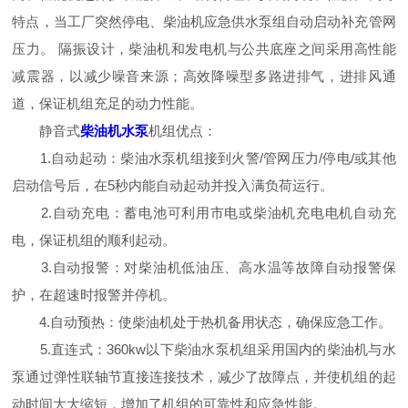
特点，当工厂突然停电、柴油机应急供水泵组自动启动补充管网
压力。 隔振设计，柴油机和发电机与公共底座之间采用高性能
减震器，以减少噪音来源；高效降噪型多路进排气，进排风通
道，保证机组充足的动力性能。
静音式
柴油机水泵
机组优点：
1.自动起动：柴油水泵机组接到火警/管网压力/停电/或其他
启动信号后，在5秒内能自动起动并投入满负荷运行。
2.自动充电：蓄电池可利用市电或柴油机充电电机自动充
电，保证机组的顺利起动。
3.自动报警：对柴油机低油压、高水温等故障自动报警保
护，在超速时报警并停机。
4.自动预热：使柴油机处于热机备用状态，确保应急工作。
5.直连式：360kw以下柴油水泵机组采用国内的柴油机与水
泵通过弹性联轴节直接连接技术，减少了故障点，并使机组的起
动时间大大缩短，增加了机组的可靠性和应急性能。