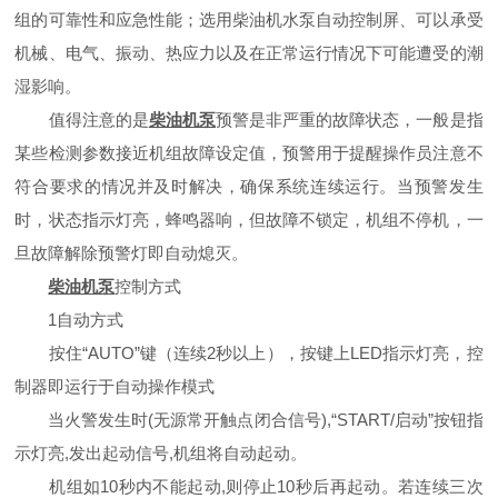
组的可靠性和应急性能；选用柴油机水泵自动控制屏、可以承受
机械、电气、振动、热应力以及在正常运行情况下可能遭受的潮
湿影响。
值得注意的是
柴油机泵
预警是非严重的故障状态，一般是指
某些检测参数接近机组故障设定值，预警用于提醒操作员注意不
符合要求的情况并及时解决，确保系统连续运行。当预警发生
时，状态指示灯亮，蜂鸣器响，但故障不锁定，机组不停机，一
旦故障解除预警灯即自动熄灭。
柴油机泵
控制方式
1自动方式
按住“AUTO”键（连续2秒以上），按键上LED指示灯亮，控
制器即运行于自动操作模式
当火警发生时(无源常开触点闭合信号),“START/启动”按钮指
示灯亮,发出起动信号,机组将自动起动。
机组如10秒内不能起动,则停止10秒后再起动。若连续三次