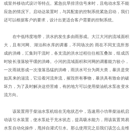
或室外移动式设计等特点。紧急抗旱排涝信号来时，且电动水泵不能
应急的情况下。启动达装置时，与其配套的控制系统紧急启动，我们
还可以根据客户的要求，设计出更适合客户需要的控制系统。
在中低纬度地带，洪水的发生多由雨形成。大江大河的流域面积
大，且有河网、湖泊和水库的调蓄，不同场次的 雨在不同支流所形
成的洪峰，汇集到干流时，各支流的洪水过程往往相互叠加，组成历
时较长涨落较平缓的洪峰。小河的流域面积和河网的调蓄能力较小，
一次雨就形成一次涨落迅猛的洪峰，雨洪水可分为两大类，暴洪是突
如其来的湍流，它沿着河流奔流，摧毁所有事物，暴洪具有致命的破
坏力，为了及时解决这些苦难，有的地方可以使用柴油机水泵改变水
流方向。
该装置用于柴油水泵机组在无电状态中，迅速用小功率柴油机启
动该引水装置，使水泵处于充水状态，提高吸水能力，用该装置简易
水泵自动化操作，甩掉自灌式引水。那么使用完之后我们该怎么去维