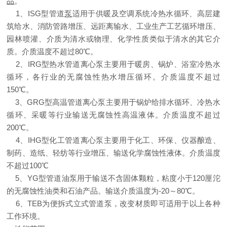
品
。
1、ISG型管道
泵
适用于供暖及空调系统冷热水循环、高层建
筑给水、消防管路增压、远距离输水、工业生产工艺循环增压、
园林喷灌、介质为清水或物理、化学性质类似于清水的其它介
质。介质温度不超过80℃。
2、IRG型热水管道离心泵主要用于暖房、锅炉、浴室冷热水
循环，各行业的无腐蚀性热水增压循环。介质温度不超过
150℃。
3、GRG型高温管道离心泵主要用于锅炉给排水循环、冷热水
循环、采暖等行业输送无腐蚀性高温液体。介质温度不超过
200℃。
4、IHG型化工管道离心泵主要用于化工、环保、仪器酿造、
制药、造纸、轻纺等行业增压、输送化学腐蚀性液体。介质温度
不超过100℃
5、YG型管道油泵用于输送不含固体颗粒，粘度小于120厘沱
的无腐蚀性油类和石油产品。输送介质温度为-20～80℃。
6、TEB为便拆式立式管道泵，改变材质即可适用于以上各种
工作环境。