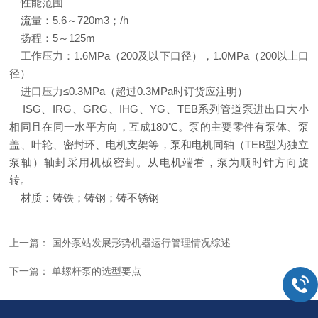
性能范围
流量：5.6～720m3；/h
扬程：5～125m
工作压力：1.6MPa（200及以下口径），1.0MPa（200以上口
径）
进口压力≤0.3MPa（超过0.3MPa时订货应注明）
ISG、IRG、GRG、IHG、YG、TEB系列管道泵进出口大小
相同且在同一水平方向，互成180℃。泵的主要零件有泵体、泵
盖、叶轮、密封环、电机支架等，泵和电机同轴（TEB型为独立
泵轴）轴封采用机械密封。从电机端看，泵为顺时针方向旋
转。
材质：铸铁；铸钢；铸不锈钢
上一篇：
国外泵站发展形势机器运行管理情况综述
下一篇：
单螺杆泵的选型要点