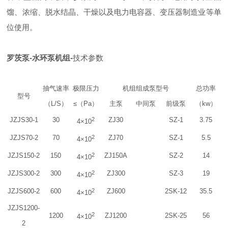
馏、浓缩、脱水结晶、干燥以及电力电容器、变压器制造业等单
位使用。
罗茨泵-水环泵机组-
技术参数
抽气速率
极限压力
机组组成泵型号
总功率
型号
（L/S）
≤（Pa）
主泵
中间泵
前级泵
（kw）
JZJS30-1
30
2
ZJ30
SZ-1
3.75
4×10
JZJS70-2
70
2
ZJ70
SZ-1
5.5
4×10
JZJS150-2
150
2
ZJ150A
SZ-2
14
4×10
JZJS300-2
300
2
ZJ300
SZ-3
19
4×10
JZJS600-2
600
2
ZJ600
2SK-12
35.5
4×10
JZJS1200-
2
1200
ZJ1200
2SK-25
56
4×10
2