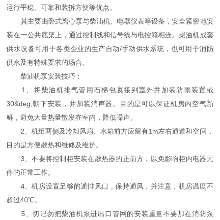
运行平稳、可靠和装拆方便等优点。
其主要由卧式离心泵与柴油机、电器仪表等设备，安全紧密地安
装在一公共底架上，通过控制线和信号线与电控箱相连。柴油机成套
供水设备可用于各类企业的生产自动/手动供水系统，也可用于消防
供水及有特殊要求的场合。
柴油机泵安装技巧：
1、将柴油机排气管用石棉包裹接到室外并加装防雨装置或
30&deg;朝下安装，并加装消声器。目的是可以保证机房内空气新
鲜，避免大量热量散发在室内，降低噪声。
2、机组两侧及冷却风扇、水箱前方应留有1m左右通道和空间，
目的是方便散热和维修及维护。
3、不要将控制柜安装在散热器的正前方，以免影响柜内电器元
件的正常工作。
4、机房设置足够的通排风口，保持通风，并注意，机房温度不
超过40℃。
5、切记勿把柴油机泵进出口管网的安装重量不要加在消防泵