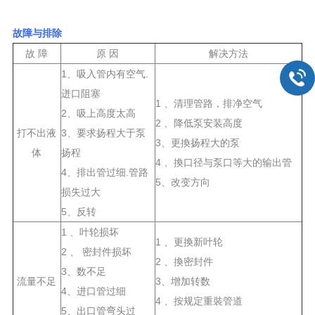
故障与排除
故 障
原 因
解决方法
1、吸入管内有空气.
迸口阻塞
1 、清理管路，排净空气
2、吸上高度太高
2 、降低泵安装高度
打不出液
3、要求扬程大于泵
3、更換扬程大的泵
体
扬程
4 、換口径与泵口等大的输出管
4、排出管过细.管路
5、改变方向
损失过大
5、反转
1 、叶轮损坏
1 、更換新叶轮
2 、 密封件损坏
2 、換密封件
3、数不足
流量不足
3、增加转数
4、进口管过细
4 、按规定重裝管道
5、出口管弯头过