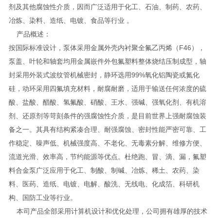
剂及其他腐蚀性介质，因而广泛适用于化工、石油、制药、农药、
冶炼、染料、造纸、电镀、食品等行业 。
产品概述：
按国际标准设计，泵体采用金属外壳内衬聚全氟乙丙烯（F46），
泵盖、叶轮和轴套均用金属嵌件外包氟塑料整体烧结压制成型，轴
封采用外装式波纹管机械密封，静环选用99%氧化铝陶瓷或氮化
硅，动环采用四氟填充材料，耐腐耐磨，适用于输送任何浓度的硫
酸、盐酸、醋酸、氢氟酸、硝酸、王水、强碱、强氧化剂、有机溶
剂、还原剂等苛刻条件的强腐蚀性介质，是目前世界上强耐腐蚀装
备之一。其具有结构紧凑合理、耐强腐蚀、密封性能严密可靠、工
作稳定、噪声低、机械强度高、不老化、无毒素分解、维修方便、
流道光滑、效率高，节约能源等优点。杜绝跑、冒、滴、漏，氟塑
料合金泵广泛应用于化工、制酸、制碱、冶炼、稀土、农药、染
料、医药、造纸、电镀、电解、酸洗、无线电、化成箔、科研机
构、国防工业等行业。
本司产品全部采用计算机设计和优化处理，公司拥有雄厚的技术