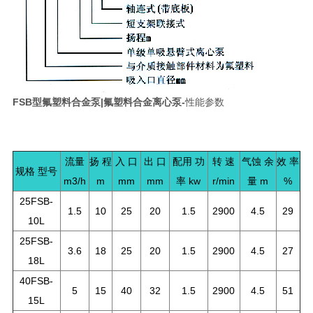
FSB型氟塑料合金泵|氟塑料合金离心泵-
性能参数
流量
扬 程
入 口
出 口
配用 功
转 速
气蚀 余
效 率
规格 型号
m3/h
m
mm
mm
率 kw
r/min
量 m
%
25FSB-
1.5
10
25
20
1.5
2900
4.5
29
10L
25FSB-
3.6
18
25
20
1.5
2900
4.5
27
18L
40FSB-
5
15
40
32
1.5
2900
4.5
51
15L