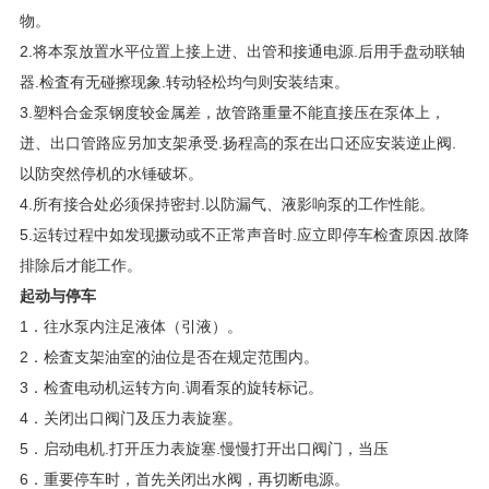
物。
2.将本泵放置水平位置上接上进、出管和接通电源.后用手盘动联轴
器.检査有无碰擦现象.转动轻松均勻则安装结束。
3.塑料合金泵钢度较金属差，故管路重量不能直接压在泵体上，
迸、出口管路应另加支架承受.扬程高的泵在出口还应安装逆止阀.
以防突然停机的水锤破坏。
4.所有接合处必须保持密封.以防漏气、液影响泵的工作性能。
5.运转过程中如发现撅动或不正常声音时.应立即停车检査原因.故降
排除后才能工作。
起动与停车
1．往水泵内注足液体（引液）。
2．桧査支架油室的油位是否在规定范围内。
3．检査电动机运转方向.调看泵的旋转标记。
4．关闭出口阀门及压力表旋塞。
5．启动电机.打开压力表旋塞.慢慢打开出口阀门，当压
6．重要停车时，首先关闭出水阀，再切断电源。