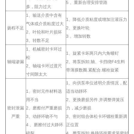
5 、重新合理安排管路
多，阻力过大
1、输送介质中含有
1、降低介质粘度或增加注灌压力
气体或介质粘度过大
扬程不足
2、更换叶轮
2、叶轮和叶片损坏
3 、增加转数
3、转数不足
1、机械密封卡环过
1、旋紧卡坏两只内六角螺钌
松
轴端渗漏
2、将泵拆卸,轴、卡挡绕F4生料
2、轴端卡环过渡尺
带薄膜数圈.紧配合.螺栓旋紧
寸间隙太大
1、向供泵串位述明介质情况，配
1、密封元件材料选
适当动靜环
用不当
2、更換磨损另件.并调整弹簧压
密封泄漏
2、磨瘵付严重磨损
力，减少磨损
严重
3、动靜环吻不勻
3、密封组合体松卡环镙栓重新调
4 、磨擦付过大静环
正位置
碎裂
4、整泵拆卸.换静环按要求装密封