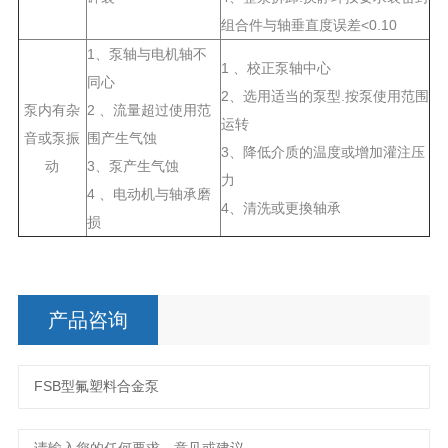
组合件与轴垂直度误差<0.10
1、泵轴与电机轴不
1 、校正泵轴中心
同心
2、选用适当的泵型.按泵使用范围
泵内有杂
2 、流量超过使用范
运转
音或泵振
围产生气蚀
3、降低介质的温度或增加灌注压
动
3、泵产生气蚀
力
4 、电动机与轴承磨
4、清洗或更換轴承
损
产品咨询