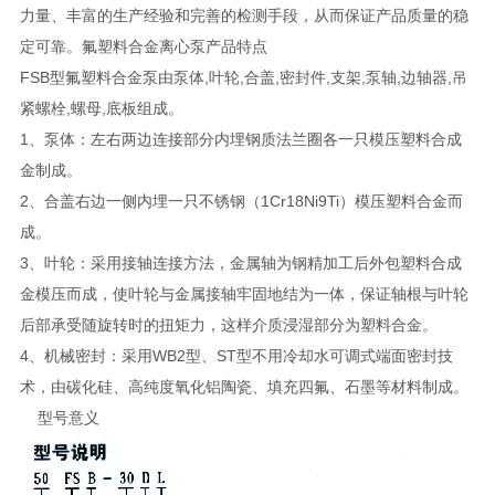
力量、丰富的生产经验和完善的检测手段，从而保证产品质量的稳
定可靠。氟塑料合金离心泵产品特点
FSB型氟塑料合金泵由泵体,叶轮,合盖,密封件,支架,泵轴,边轴器,吊
紧螺栓,螺母,底板组成。
1、泵体：左右两边连接部分内埋钢质法兰圈各一只模压塑料合成
金制成。
2、合盖右边一侧内埋一只不锈钢（1Cr18Ni9Ti）模压塑料合金而
成。
3、叶轮：采用接轴连接方法，金属轴为钢精加工后外包塑料合成
金模压而成，使叶轮与金属接轴牢固地结为一体，保证轴根与叶轮
后部承受随旋转时的扭矩力，这样介质浸湿部分为塑料合金。
4、机械密封：采用WB2型、ST型不用冷却水可调式端面密封技
术，由碳化硅、高纯度氧化铝陶瓷、填充四氟、石墨等材料制成。
型号意义