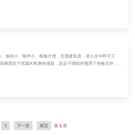
凑、体积小、噪声小、检修方便，无需建泵房，潜入水中即可工
高精度抗干扰漏水检测传感器，及定子绕组内预埋了热敏元件，对
3
下一页
尾页
第
1
页