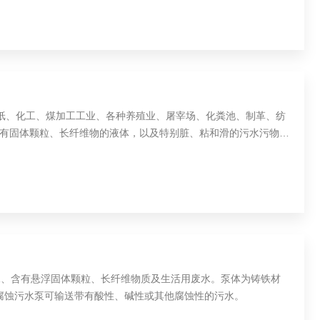
造纸、化工、煤加工工业、各种养殖业、屠宰场、化粪池、制革、纺
有固体颗粒、长纤维物的液体，以及特别脏、粘和滑的污水污物，
水、含有悬浮固体颗粒、长纤维物质及生活用废水。泵体为铸铁材
耐腐蚀污水泵可输送带有酸性、碱性或其他腐蚀性的污水。