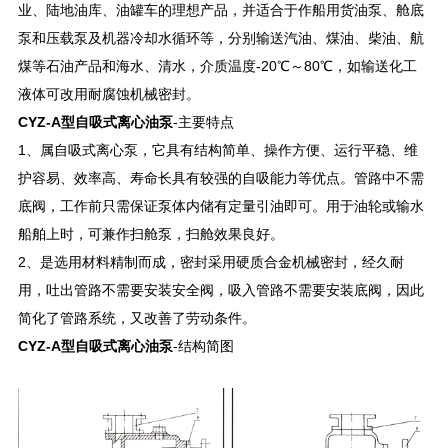
业、陆地油库、油罐车的理想产品，并适合于作船用货油泵、舱底
泵和压载泵及机器冷却水循环等，分别输送汽油、煤油、柴油、航
煤等石油产品和海水、清水，介质温度-20℃～80℃，如输送化工
液体可改用耐腐蚀机械密封。
CYZ-A型自吸式离心油泵
-
主要特点
1、属自吸式离心泵，它具有结构简单、操作方便、运行平稳、维
护容易、效率高、寿命长具有较强的自吸能力等优点。管路中不需
底阀，工作前只需保证泵体内储有定量引油即可。用于油轮或输水
船舶上时，可兼作扫舱泵，扫舱效果良好。
2、是选用材料精制而成，密封采用硬质合金机械密封，经久耐
用，吐出管路不需要安装安全阀，吸入管路不需要安装底阀，因此
简化了管路系统，又改善了劳动条件。
CYZ-A型自吸式离心油泵
-
结构简图