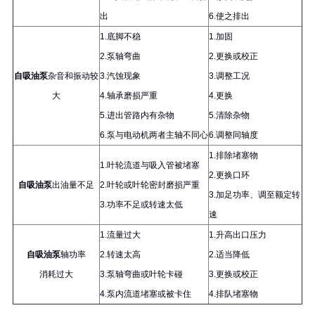
出
6.使之排出
1.底脚不稳
1.加固
2.泵轴弯曲
2.更换或校正
自吸油泵
杂音和振动较
3.汽蚀现象
3.调整工况
大
4.轴承磨损严重
4.更换
5.进出管路内有杂物
5.清除杂物
6.泵与电动机两者主轴不同心
6.调整同轴度
1.排除堵塞物
1.叶轮流道与吸入管被堵塞
2.更换口环
自吸油泵
出油量不足
2.叶轮或叶轮密封磨损严重
3.加足功率、调至额定转
3.功率不足或转速太低
速
1.流量过大
1.升高出口压力
自吸油泵
轴功率
2.转速太高
2.适当降低
消耗过大
3.泵轴弯曲或叶轮卡碰
3.更换或校正
4.泵内流道堵塞或被卡住
4.排队堵塞物