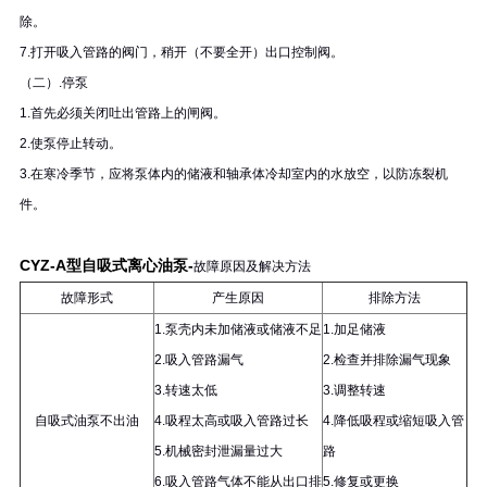
除。
7.打开吸入管路的阀门，稍开（不要全开）出口控制阀。
（二）.停泵
1.首先必须关闭吐出管路上的闸阀。
2.使泵停止转动。
3.在寒冷季节，应将泵体内的储液和轴承体冷却室内的水放空，以防冻裂机
件。
CYZ-A型自吸式离心油泵-
故障原因及解决方法
故障形式
产生原因
排除方法
1.泵壳内未加储液或储液不足
1.加足储液
2.吸入管路漏气
2.检查并排除漏气现象
3.转速太低
3.调整转速
自吸式油泵不出油
4.吸程太高或吸入管路过长
4.降低吸程或缩短吸入管
5.机械密封泄漏量过大
路
6.吸入管路气体不能从出口排
5.修复或更换