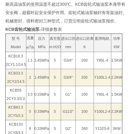
耐高温油泵的使用温度不超过300℃。KCB齿轮式输油泵本身带有
安全阀，超载时起安全保护作用。齿轮式输油泵轴封有骨架油封、
机械密封、填料密封三种型式，订货注明齿轮式输油泵报价。
KCB齿轮式输油泵-
详细参数表
流量
型 号
压力
真空度
进出口径
进出口距离
配用电机
功率
3
Model
MPa
m.H2O
mm
K
KW
m
/h
KCB18.3
1.1
1.45MPa
5
G3/4"
200
Y90L-4
1.5KW
2CY1.1/14.5
KCB33.3
2
1.45MPa
5
G3/4"
200
Y100L1-4
2.2KW
2CY2/14.5
KCB55
3.3
0.33MPa
5
G1"
200
Y90L-4
1.5KW
2CY3.3/3.3
KCB83.3
5
0.33MPa
5
G11/2"
200
Y100L2-4
2.2KW
2CY5/3.3
KCB133
8
0.33MPa
5
G2"
260
Y132S-6
3KW
2CY8/3.3