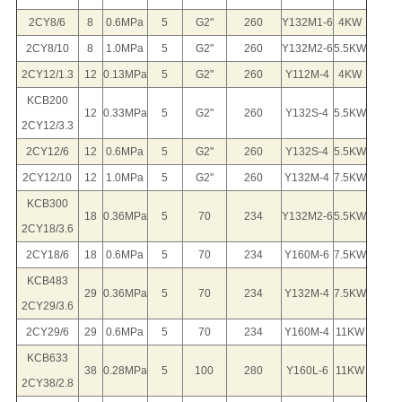
2CY8/6
8
0.6MPa
5
G2"
260
Y132M1-6
4KW
2CY8/10
8
1.0MPa
5
G2"
260
Y132M2-6
5.5KW
2CY12/1.3
12
0.13MPa
5
G2"
260
Y112M-4
4KW
KCB200
12
0.33MPa
5
G2"
260
Y132S-4
5.5KW
2CY12/3.3
2CY12/6
12
0.6MPa
5
G2"
260
Y132S-4
5.5KW
2CY12/10
12
1.0MPa
5
G2"
260
Y132M-4
7.5KW
KCB300
18
0.36MPa
5
70
234
Y132M2-6
5.5KW
2CY18/3.6
2CY18/6
18
0.6MPa
5
70
234
Y160M-6
7.5KW
KCB483
29
0.36MPa
5
70
234
Y132M-4
7.5KW
2CY29/3.6
2CY29/6
29
0.6MPa
5
70
234
Y160M-4
11KW
KCB633
38
0.28MPa
5
100
280
Y160L-6
11KW
2CY38/2.8