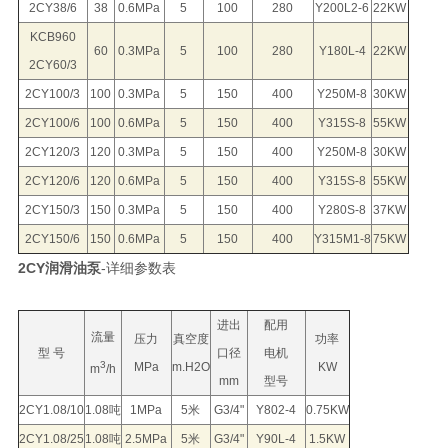
2CY38/6
38
0.6MPa
5
100
280
Y200L2-6
22KW
KCB960
60
0.3MPa
5
100
280
Y180L-4
22KW
2CY60/3
2CY100/3
100
0.3MPa
5
150
400
Y250M-8
30KW
2CY100/6
100
0.6MPa
5
150
400
Y315S-8
55KW
2CY120/3
120
0.3MPa
5
150
400
Y250M-8
30KW
2CY120/6
120
0.6MPa
5
150
400
Y315S-8
55KW
2CY150/3
150
0.3MPa
5
150
400
Y280S-8
37KW
2CY150/6
150
0.6MPa
5
150
400
Y315M1-8
75KW
2CY润滑油泵
-详细参数表
进出
配用
流量
压力
真空度
功率
型 号
口径
电机
3
MPa
m.H2O
KW
m
/h
mm
型号
2CY1.08/10
1.08吨
1MPa
5米
G3/4"
Y802-4
0.75KW
2CY1.08/25
1.08吨
2.5MPa
5米
G3/4"
Y90L-4
1.5KW