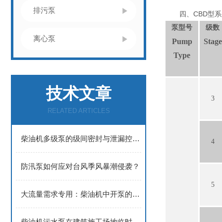
排污泵
四、CBD型系
泵型号
级数
离心泵
Pump
Stage
Type
技术文章
3
RELATED ARTICLES
​​柴油机多级泵的级间密封与泄漏控制技术​
4
防汛泵如何应对台风季风暴潮侵袭？
5
大流量需求专用：柴油机中开泵的泵体结构优化与选型策略
柴油机污水泵在建筑施工场地临时排水中的应用进展