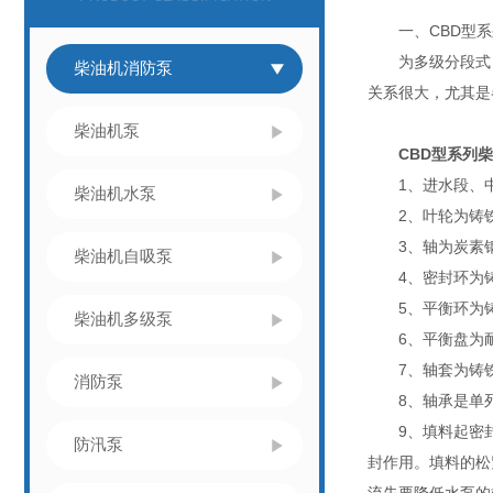
一、CBD型系
为多级分段式，
柴油机消防泵
关系很大，尤其是
柴油机泵
CBD型系列
1、进水段、中
柴油机水泵
2、叶轮为铸铁
3、轴为炭素钢
柴油机自吸泵
4、密封环为铸
5、平衡环为铸
柴油机多级泵
6、平衡盘为耐
7、轴套为铸铁
消防泵
8、轴承是单列
9、填料起密封
防汛泵
封作用。填料的松