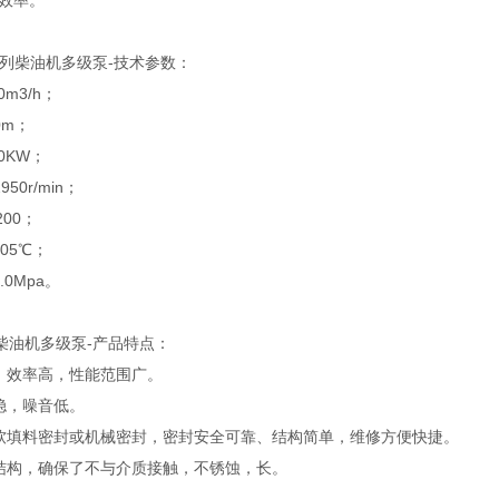
效率。
列柴油机多级泵-技术参数：
m3/h；
0m；
0KW；
0r/min；
00；
05℃；
0Mpa。
油机多级泵-产品特点：
效率高，性能范围广。
，噪音低。
填料密封或机械密封，密封安全可靠、结构简单，维修方便快捷。
构，确保了不与介质接触，不锈蚀，长。