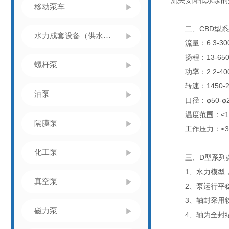
流失要降低水泵的
移动泵车
二、CBD型系
水力成套设备（供水设备）
流量：6.3-300
扬程：13-65
螺杆泵
功率：2.2-40
转速：1450-295
油泵
口径：φ50-φ2
温度范围：≤1
隔膜泵
工作压力：≤3.
化工泵
三、D型系列柴
1、水力模型，
真空泵
2、泵运行平稳
3、轴封采用软
磁力泵
4、轴为全封结