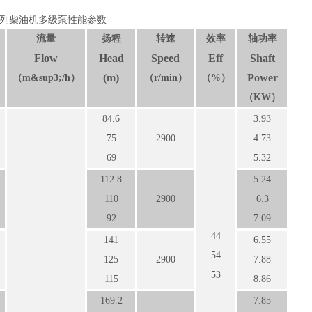
列柴油机多级泵性能参数
流量
扬程
转速
效率
轴功率
Flow
Head
Speed
Eff
Shaft
(m)
Power
（
m
&sup3;
/h
）
（
r/min
）
（
%
）
（
KW
）
84.6
3.93
75
2900
4.73
69
5.32
112.8
5.24
110
2900
6.3
92
7.09
44
141
6.55
54
125
2900
7.88
53
115
8.86
169.2
7.85