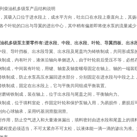
列柴油机多级泵产品结构说明
其吸入口位于进水段上，成水平方向，吐出口在水段上垂直向上，其扬
各个叶轮的口出与导翼的进出中心，其中稍有偏差即将使水泵的流量减少
柴油机多级泵主要零件有:进水段、中段、出水段、叶轮、导翼挡板、出水
段、导叶挡板、出水段导翼、出水段及尾盖均为铸铁制成，共同形成泵
制成，内有叶片，液体沿轴向单侧进入，由于叶轮前后受压不等，必然存
制成，中间装有叶轮，用键、轴套及轴套螺母固定在轴上。轴的一端装
铁制成，防止水泵高压水漏回进水部分，分别固定在进水段与中段之上，
铁制成，固定在出水段上，它与平衡共同组成平衡装置。
磨铸铁制成，装在轴上，位于出水段与尾盖之间，平衡轴向力。
制成，位于填料室处，作固定叶轮和保护泵轴入用，为易损件，磨损后
向心球轴承，采用钙基润滑脂润滑。
作用，防止空气进入和大量液体漏出，填料密封由进水段和尾盖上的填料
紧程度必须适当，不可太紧亦不可太松，以液体能一滴一滴的渗出为准。