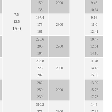
150
2900
9.46
138
10.64
7.5
197.4
9.16
12.5
175
2900
11.0
15.0
161
12.41
225.6
10.47
200
2900
12.61
184
14.18
253.8
11.78
225
2900
14.18
207
15.95
282
13.09
250
2900
15.76
230
17.73
310.2
14.4
275
2900
17.34