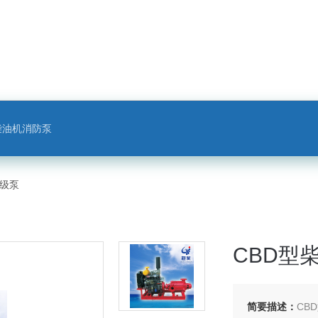
柴油机消防泵
多级泵
CBD型
简要描述：
CB