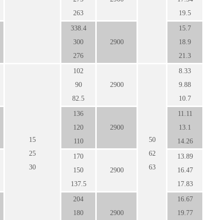
263
19.5
338.4
15.7
300
2900
18.9
276
21.3
102
8.33
90
2900
9.88
82.5
10.7
136
11.11
120
2900
13.1
15
50
110
14.26
25
62
170
13.89
30
63
150
2900
16.47
137.5
17.83
204
16.67
180
2900
19.77