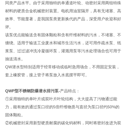
同类产品水平。由于采用独特的单通道叶轮、动密封采用两组特殊
材料的硬质合金机械密封装置。电机用油室隔开，具有无堵塞、高
效率、节能显著，是我国泵类更新换代的产品，深受用户欢迎和好
评。
该泵优点能输送含有固体颗粒和含有纤维材料的污水，不堵塞、不
缠绕。适用于输送工业废水和城市生活污水，还可用作疏水泵、纸
浆泵、过过滤冲洗冷凝循环泵，灌溉用泵等污水处理场合也可用于
抽送清水。
QW潜水型特别适用于经常移动或临时急用场合，不用固定安装，
套上橡胶管，接上管子将泵放入水底摆平即可。
QWP型不锈钢防爆潜水排污泵-
产品特点：
①采用独特的单叶片或双叶片叶轮结构，大大提高了污物通过能
力，能有效的通过泵口径的5倍纤维物质与直径为泵口径约50%的
固体颗粒。
②机械密封采用新型硬质耐腐的碳化钨材料，同时将密封改进为双