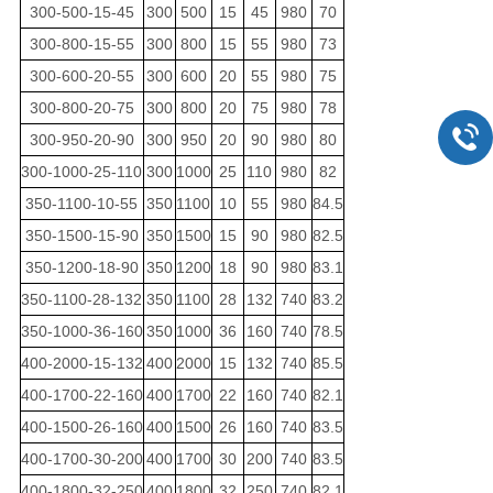
300-500-15-45
300
500
15
45
980
70
300-800-15-55
300
800
15
55
980
73
300-600-20-55
300
600
20
55
980
75
300-800-20-75
300
800
20
75
980
78
300-950-20-90
300
950
20
90
980
80
300-1000-25-110
300
1000
25
110
980
82
350-1100-10-55
350
1100
10
55
980
84.5
350-1500-15-90
350
1500
15
90
980
82.5
350-1200-18-90
350
1200
18
90
980
83.1
350-1100-28-132
350
1100
28
132
740
83.2
350-1000-36-160
350
1000
36
160
740
78.5
400-2000-15-132
400
2000
15
132
740
85.5
400-1700-22-160
400
1700
22
160
740
82.1
400-1500-26-160
400
1500
26
160
740
83.5
400-1700-30-200
400
1700
30
200
740
83.5
400-1800-32-250
400
1800
32
250
740
82.1