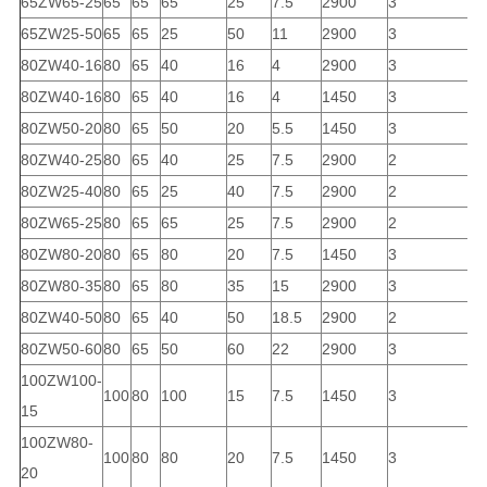
65ZW65-25
65
65
65
25
7.5
2900
3
5
65ZW25-50
65
65
25
50
11
2900
3
5
80ZW40-16
80
65
40
16
4
2900
3
5
80ZW40-16
80
65
40
16
4
1450
3
5
80ZW50-20
80
65
50
20
5.5
1450
3
5
80ZW40-25
80
65
40
25
7.5
2900
2
5
80ZW25-40
80
65
25
40
7.5
2900
2
5
80ZW65-25
80
65
65
25
7.5
2900
2
5
80ZW80-20
80
65
80
20
7.5
1450
3
5
80ZW80-35
80
65
80
35
15
2900
3
4
80ZW40-50
80
65
40
50
18.5
2900
2
5
80ZW50-60
80
65
50
60
22
2900
3
5
100ZW100-
100
80
100
15
7.5
1450
3
5
15
100ZW80-
100
80
80
20
7.5
1450
3
5
20