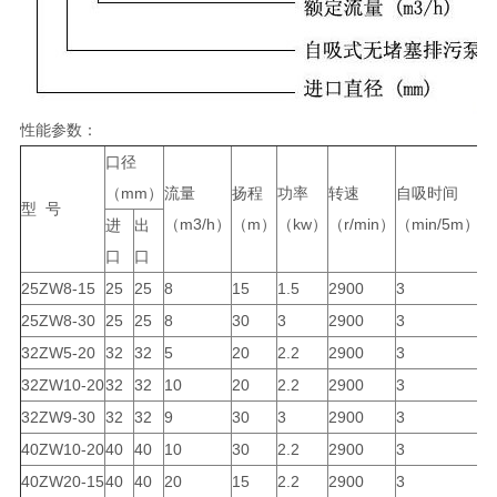
性能参数：
口径
（mm）
流量
扬程
功率
转速
自吸时间
效
型 号
（m3/h）
（m）
（kw）
（r/min）
（min/5m）
（
进
出
口
口
25ZW8-15
25
25
8
15
1.5
2900
3
4
25ZW8-30
25
25
8
30
3
2900
3
4
32ZW5-20
32
32
5
20
2.2
2900
3
4
32ZW10-20
32
32
10
20
2.2
2900
3
4
32ZW9-30
32
32
9
30
3
2900
3
4
40ZW10-20
40
40
10
30
2.2
2900
3
4
40ZW20-15
40
40
20
15
2.2
2900
3
4