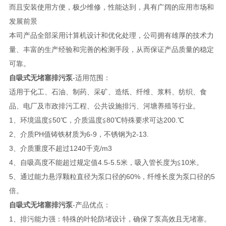
而且安装使用方便，极少维修，性能达到，具有广阔的应用市场和
发展前景
本司产品全部采用计算机设计和优化处理，公司拥有雄厚的技术力
量、丰富的生产经验和完善的检测手段，从而保证产品质量的稳定
可靠。
自吸式无堵塞排污泵
-适用范围：
适用于化工、石油、制药、采矿、造纸、纤维、浆料、纺织、食
品、电厂及市政排污工程、公共设施排污、河塘养殖等行业。
1、环境温度≦50℃，介质温度≦80℃特殊要求可达200.℃
2、介质PH值铸铁材质为6-9，不锈钢为2-13.
3、介质重度不超过1240千克/m3
4、自吸高度不能超过规定值4.5-5.5米，吸入管长度为≦10米。
5、通过能力悬浮颗粒直径为泵口径的60%，纤维长度为泵口径的5
倍。
自吸式无堵塞排污泵
-产品优点：
1、排污能力强：特殊的叶轮防堵设计，确保了泵高效且无堵塞。