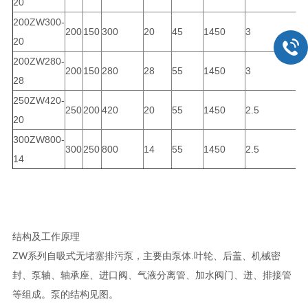
20
200ZW300-
200
150
300
20
45
1450
3
5
20
200ZW280-
200
150
280
28
55
1450
3
5
28
250ZW420-
250
200
420
20
55
1450
2.5
6
20
300ZW800-
300
250
800
14
55
1450
2.5
6
14
结构及工作原理
ZW系列自吸式无堵塞排污泵，主要由泵体.叶轮、后盖、机械密
封、泵轴、轴承座、进口阀、气液分离管、加水阀门、迸、排接管
等组成。泵的结构见图。