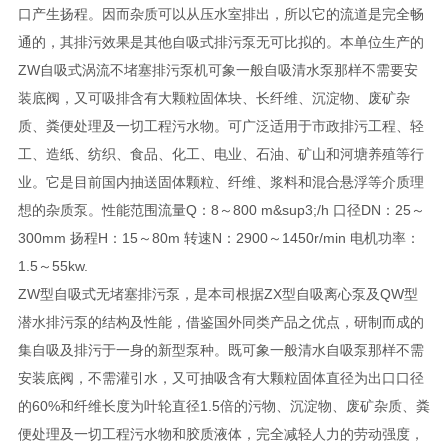
口产生扬程。因而杂质可以从压水室排出，所以它的流道是完全畅
通的，其排污效果是其他自吸式排污泵无可比拟的。本单位生产的
ZW自吸式涡流不堵塞排污泵机可象一般自吸清水泵那样不需要安
装底阀，又可吸排含有大颗粒固体块、长纤维、沉淀物、废矿杂
质、粪便处理及一切工程污水物。可广泛适用于市政排污工程、轻
工、造纸、纺织、食品、化工、电业、石油、矿山和河塘养殖等行
业。它是目前国内抽送固体颗粒、纤维、浆料和混合悬浮等介质理
想的杂质泵。性能范围流量Q：8～800 m&sup3;/h 口径DN：25～
300mm 扬程H：15～80m 转速N：2900～1450r/min 电机功率：
1.5～55kw.
ZW型自吸式无堵塞排污泵，是本司根据ZX型自吸离心泵及QW型
潜水排污泵的结构及性能，借鉴国外同类产品之优点，研制而成的
集自吸及排污于一身的新型泵种。既可象一般清水自吸泵那样不需
安装底阀，不需灌引水，又可抽吸含有大颗粒固体直径为出口口径
的60%和纤维长度为叶轮直径1.5倍的污物、沉淀物、废矿杂质、粪
便处理及一切工程污水物和胶质液体，完全减轻人力的劳动强度，