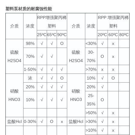
塑料泵材质的耐腐蚀性能
RPP增强聚丙稀
RPP 增强聚丙稀
介质
浓度
塑料
介质
浓度
塑料
25ºC
65ºC
90ºC
20ºC
60ºC
80ºC
98%
√
√
О
<30%
√
x
硫酸
硫酸
30-
70%
√
√
О
x
H2SO4
H2SO4
70%
1-50%
√
√
√
>70%
x
x
浓
√
√
О
10%
√
О
20%
√
√
√
20%
√
硝酸
硝酸
25-
HNO3
HNO3
10%
√
√
√
О
35%
>50%
√
x
盐酸Hcl
0-30%
√
О
x
盐酸Hcl
>30%
√
x
>10%
√
x