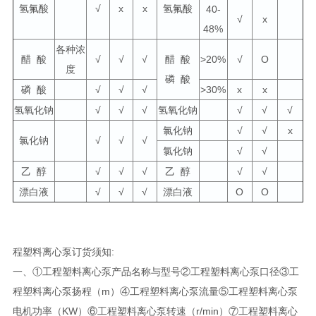
氢氟酸
√
x
x
氢氟酸
40-
√
x
48%
各种浓
醋 酸
√
√
√
醋 酸
>20%
√
О
度
磷 酸
磷 酸
√
√
√
>30%
x
x
氢氧化钠
√
√
√
氢氧化钠
√
√
√
氯化钠
√
√
x
氯化钠
√
√
√
氯化钠
√
√
乙 醇
√
√
√
乙 醇
√
√
漂白液
√
√
√
漂白液
О
О
程塑料离心泵订货须知:
一、①工程塑料离心泵产品名称与型号②工程塑料离心泵口径③工
程塑料离心泵扬程（m）④工程塑料离心泵流量⑤工程塑料离心泵
电机功率（KW）⑥工程塑料离心泵转速（r/min）⑦工程塑料离心