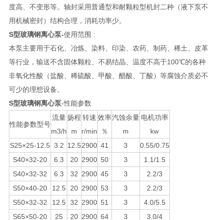
度高、不变形等。轴封采用普通型和耐颗粒型机封二种（液下泵不
用机械密封）结构合理，消耗功率少。
S型玻璃钢离心泵-
使用范围 :
本泵主要用于石化、冶炼、染料、印染、农药、制药、稀土、皮革
等行业，输送不含固体颗粒、不易结晶、温度不高于100℃的各种
非氧化性酸（盐酸、稀硫酸、甲酸、醋酸、丁酸）等腐蚀介质必不
可少的理想设备。
S型玻璃钢离心泵
-性能参数
流量
扬程
转速
效率
汽蚀余量
电机功率
性能参数型号
m3/h
m
r/min
％
m
kw
S25×25-12.5
3.2
12.5
2900
41
3
0.55/0.75
S40×32-20
6.3
20
2900
50
3
1.1/1.5
S40×32-32
6.3
32
2900
45
3
2.2/3
S50×40-20
12.5
20
2900
53
3
2.2/3
S50×32-32
12.5
32
2900
51
3
4.0/5.5
S65×50-20
25
20
2900
64
3
3.0/4