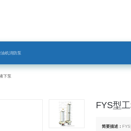
柴油机消防泵
蚀液下泵
FYS型
简要描述：
FY