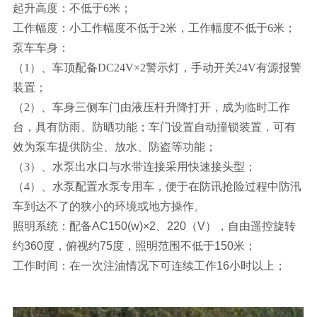
起升高度：不低于6米；
工作幅度：小工作幅度不低于2米，工作幅度不低于6米；
泵车车身：
（1）、车顶配备
DC24V×2
警示灯，手动开关24V有源报警
装置；
（2）、车身三侧车门由液压杆升降打开，成为临时工作
台，具有防雨、防晒功能；车门设置自动撞锁装置，可有
效为泵车提供防尘、放水、防盗等功能；
（3）、水泵出水口与水带连接采用快速接头型；
（4）、水泵配置水泵专用车，便于在防讯抢险过程中防汛
车到达不了的狭小的环境或地方操作。
照明系统：配备
AC150(w)×2、220（V）
，自由遥控旋转
约360度，俯视约75度，照明范围不低于150米；
工作时间：在一次注油情况下可连续工作16小时以上；