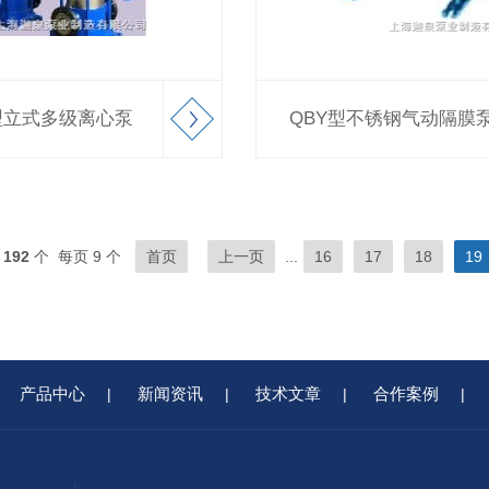
轻型立式多级离心泵
QBY型不锈钢气动隔膜
共
192
个 每页 9 个
首页
上一页
...
16
17
18
19
产品中心
新闻资讯
技术文章
合作案例
|
|
|
|